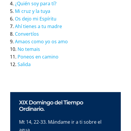
¿Quién soy para tí?
Mi cruz y la tuya
Os dejo mi Espíritu
Ahí tienes a tu madre
Convertíos
Amaos como yo os amo
No temais
Poneos en camino
Salida
XIX Domingo del Tiempo
Ordinario.
Mt 14, 22-33. Mándame ir a ti sobre el
agua.