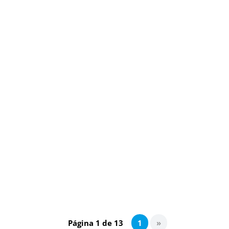
¿Cómo vivir la fe hoy? Descubre por qué es
vital que caminemos en esperanza como
comunidad. Una reflexión profunda para
fortalecer tu camino cristiano.
Página 1 de 13
1
»