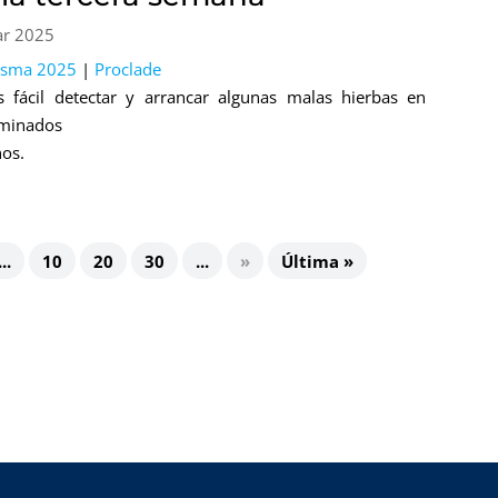
ar 2025
esma 2025
|
Proclade
 fácil detectar y arrancar algunas malas hierbas en
rminados
nos.
...
10
20
30
...
»
Última »