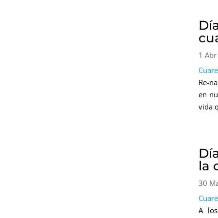
Día
cu
1 Abr
Cuar
Re-na
en nu
vida q
Día
la
30 M
Cuar
A lo