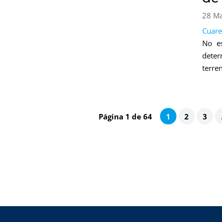
28 M
Cuar
No es
dete
terre
Página 1 de 64
1
2
3