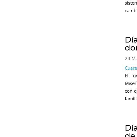
siste
cambi
Día
do
29 M
Cuar
El n
Miser
con q
famil
Dí
de