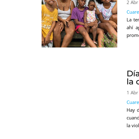
2 Abr
Cuar
La te
ahí a
prome
Día
la
1 Abr
Cuar
Hay d
cuand
la vio