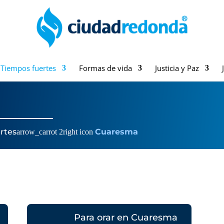
Tiempos fuertes
Formas de vida
Justicia y Paz
rtes
Cuaresma
arrow_carrot 2right icon
Para orar en Cuaresma