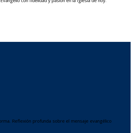
Evangelio con fidelidad y pasión en la Iglesia de hoy.
forma. Reflexión profunda sobre el mensaje evangélico