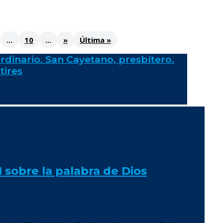
...
10
...
»
Última »
rdinario. San Cayetano, presbítero.
tires
sobre la palabra de Dios