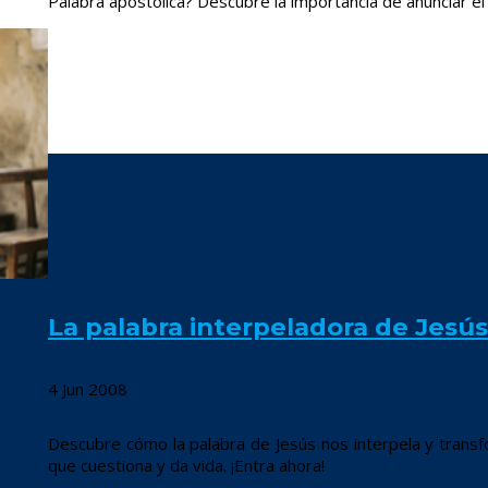
Palabra apostólica? Descubre la importancia de anunciar el 
La palabra interpeladora de Jesús
4 Jun 2008
Descubre cómo la palabra de Jesús nos interpela y trans
que cuestiona y da vida. ¡Entra ahora!