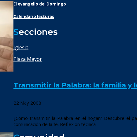
El evangelio del Domingo
Calendario lecturas
S
ecciones
Iglesia
Plaza Mayor
Transmitir la Palabra: la familia y 
22 May 2008
¿Cómo transmitir la Palabra en el hogar? Descubre el pape
comunicación de la fe. Reflexión técnica.