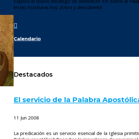
Explora el nuevo decálogo de Benedicto XVI sobre la Pala
en las Escrituras hoy. ¡Entra y descúbrelo!

Calendario
Destacados
El servicio de la Palabra Apostólic
11 Jun 2008
La predicación es un servicio esencial de la Iglesia primitiv