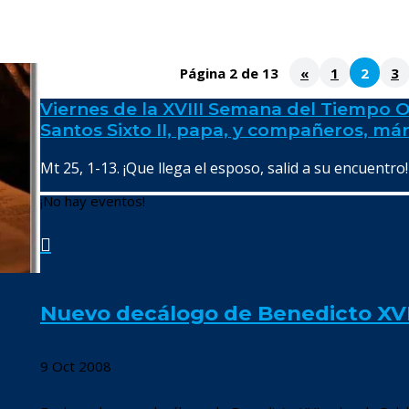
Página 2 de 13
«
1
2
3
Viernes de la XVIII Semana del Tiempo O
Santos Sixto II, papa, y compañeros, már
Mt 25, 1-13. ¡Que llega el esposo, salid a su encuentro!
¡No hay eventos!

Nuevo decálogo de Benedicto XVI 
9 Oct 2008