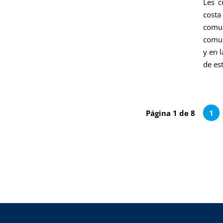
Les c
cost
comun
comun
y en 
de es
Página 1 de 8
1