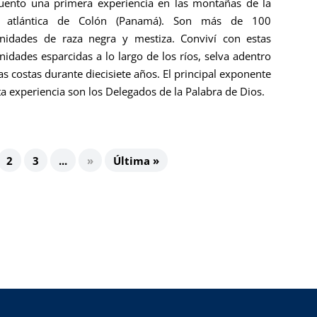
uento una primera experiencia en las mon­tañas de la
a atlántica de Colón (Panamá). Son más de 100
idades de raza negra y mestiza. Conviví con estas
idades esparcidas a lo largo de los ríos, selva adentro
las costas durante die­cisiete años. El principal exponente
ta expe­riencia son los Delegados de la Palabra de Dios.
2
3
...
»
Última »