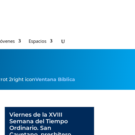
Jóvenes
Espacios
rot 2right icon
Ventana Bíblica
Viernes de la XVIII
Semana del Tiempo
Ordinario. San
Cayetano, presbítero.