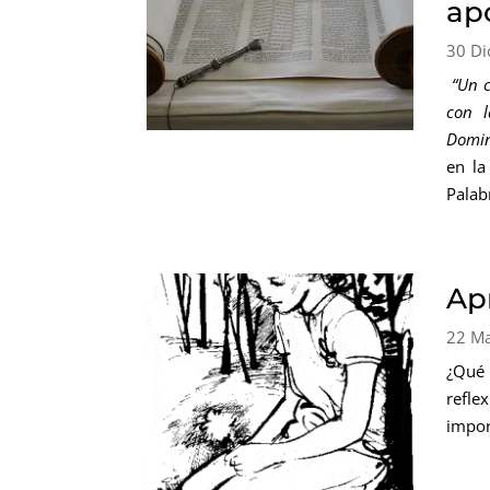
ap
30 Di
“Un c
con l
Domin
en la
Palab
Ap
22 M
¿Qué 
refle
impor