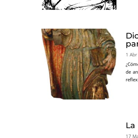
Di
pa
1 Abr
¿Cómo
de an
refle
La
17 M