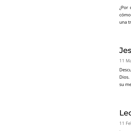
¿Por 
cómo 
una t
Je
11 M
Descu
Dios.
su me
Lec
11 Fe