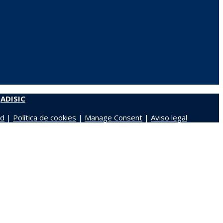
r
ADISIC
ad
|
Política de cookies
|
Manage Consent
|
Aviso legal