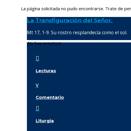
La página solicitada no pudo encontrarse. Trate de perf
La Transfiguración del Señor.
Mt 17, 1-9. Su rostro resplandecía como el sol.
¡No hay eventos!

Lecturas
v
Comentario

Liturgia