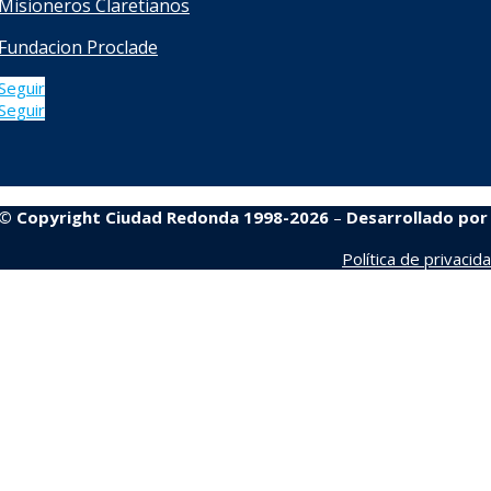
Misioneros Claretianos
Fundacion Proclade
Seguir
Seguir
© Copyright Ciudad Redonda 1998-2026
–
Desarrollado po
Política de privacid