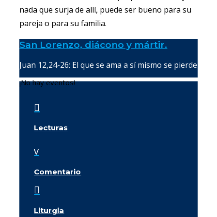
nada que surja de allí, puede ser bueno para su
pareja o para su familia.
San Lorenzo, diácono y mártir.
Juan 12,24-26: El que se ama a sí mismo se pierde
¡No hay eventos!

Lecturas
v
Comentario

Liturgia