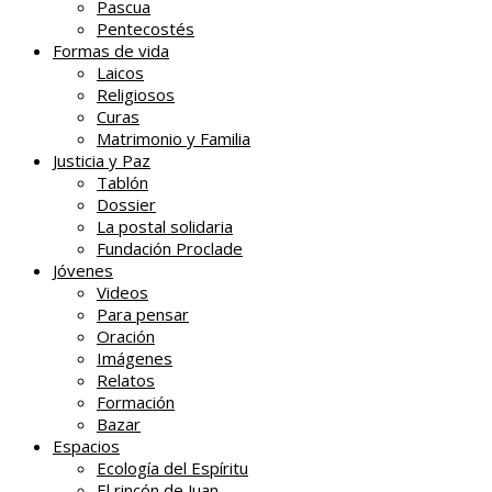
Pascua
Pentecostés
Formas de vida
Laicos
Religiosos
Curas
Matrimonio y Familia
Justicia y Paz
Tablón
Dossier
La postal solidaria
Fundación Proclade
Jóvenes
Videos
Para pensar
Oración
Imágenes
Relatos
Formación
Bazar
Espacios
Ecología del Espíritu
El rincón de Juan