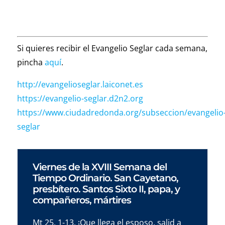
Si quieres recibir el Evangelio Seglar cada semana,
pincha
aquí
.
http://evangelioseglar.laiconet.es
https://evangelio-seglar.d2n2.org
https://www.ciudadredonda.org/subseccion/evangelio
seglar
Viernes de la XVIII Semana del
Tiempo Ordinario. San Cayetano,
presbítero. Santos Sixto II, papa, y
compañeros, mártires
Mt 25, 1-13. ¡Que llega el esposo, salid a