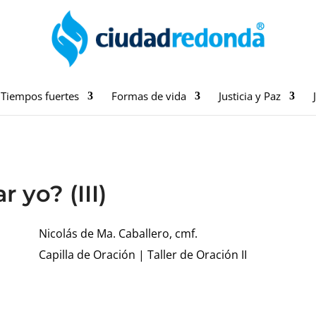
Tiempos fuertes
Formas de vida
Justicia y Paz
 yo? (III)
Nicolás de Ma. Caballero, cmf.
Capilla de Oración
|
Taller de Oración II