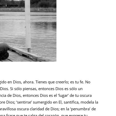
ido en Dios, ahora. Tienes que creerlo; es tu fe. No
 Dios. Si sólo piensas, entonces Dios es sólo un
cia de Dios, entonces Dios es el ‘lugar’ de tu oscura
e Dios; ‘sentirse’ sumergido en El, santifica, modela la
aravillosa oscura claridad de Dios; en la ‘penumbra’ de
na frase que te salga del corazón, que exprese tu