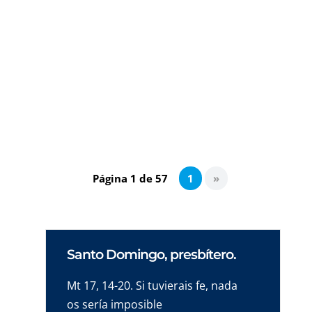
En esta última entrega de la serie sobre María
en el misterio cristiano avanzamos más allá
de su identidad y destino personal
(Inmaculada, madre virginal del Señor,
asunta a la gloria) y nos detenernos en su
relación y misión para con nosotros.
Página 1 de 57
1
»
Santo Domingo, presbítero.
Mt 17, 14-20. Si tuvierais fe, nada
os sería imposible