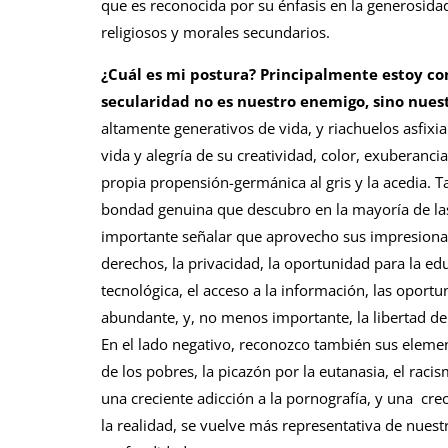
que es reconocida por su énfasis en la generosidad
religiosos y morales secundarios.
¿Cuál es mi postura?
Principalmente estoy con
secularidad no es nuestro enemigo, sino nuest
altamente generativos de vida, y riachuelos asfix
vida y alegría de su creatividad, color, exuberanc
propia propensión-germánica al gris y la acedia. 
bondad genuina que descubro en la mayoría de l
importante señalar que aprovecho sus impresionant
derechos, la privacidad, la oportunidad para la ed
tecnológica, el acceso a la información, las oportu
abundante, y, no menos importante, la libertad de p
En el lado negativo, reconozco también sus elemen
de los pobres, la picazón por la eutanasia, el raci
una creciente adicción a la pornografía, y una crec
la realidad, se vuelve más representativa de nues