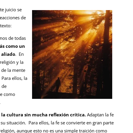
e juicio se
reacciones de
texto:
anos de todas
más como un
 aliado
. En
eligión y la
a de la mente
Para ellos, la
a de
te como
.
a cultura sin mucha reflexión crítica.
Adaptan la fe
 su situación. Para ellos, la fe se convierte en gran parte
religión, aunque esto no es una simple traición como