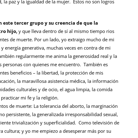
, la paz y la igualdad de la mujer. Estos no son logros
 este tercer grupo y su creencia de que la
ro hijo,
y que lleva dentro de sí al mismo tiempo rios
iantes de muerte. Por un lado, yo extraigo mucho de mi
ia y energía generativa, muchas veces en contra de mi
También regularmente me anima la generosidad real y la
as personas con quienes me encuentro. También es
es beneficios – la libertad, la protección de mis
ucación, la maravillosa asistencia médica, la información
nidades culturales y de ocio, el agua limpia, la comida
racticar mi fe y la religión.
tos de muerte: La tolerancia del aborto, la marginación
smo persistente, la generalizada irresponsabilidad sexual,
iente trivialización y superficialidad. Como televisión de
tra cultura; y yo me empiezo a desesperar más por su