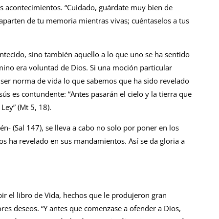
los acontecimientos. “Cuidado, guárdate muy bien de
 aparten de tu memoria mientras vivas; cuéntaselos a tus
ntecido, sino también aquello a lo que uno se ha sentido
ino era voluntad de Dios. Si una moción particular
ser norma de vida lo que sabemos que ha sido revelado
ús es contundente: “Antes pasarán el cielo y la tierra que
 Ley” (Mt 5, 18).
lén- (Sal 147), se lleva a cabo no solo por poner en los
 nos ha revelado en sus mandamientos. Así se da gloria a
bir el libro de Vida, hechos que le produjeron gran
ores deseos. “Y antes que comenzase a ofender a Dios,