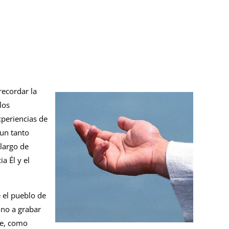
recordar la
los
xperiencias de
 un tanto
 largo de
a Él y el
 el pueblo de
ino a grabar
te, como