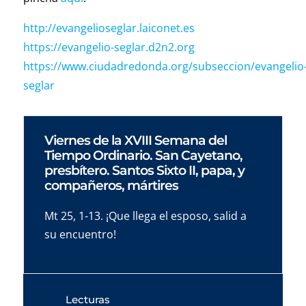
http://evangelioseglar.laiconet.es
https://evangelio-seglar.d2n2.org
https://www.ciudadredonda.org/subseccion/evangelio
seglar
Viernes de la XVIII Semana del
Tiempo Ordinario. San Cayetano,
presbítero. Santos Sixto II, papa, y
compañeros, mártires
Mt 25, 1-13. ¡Que llega el esposo, salid a
su encuentro!
Lecturas