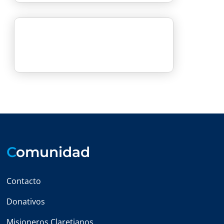
C
omunidad
Contacto
Donativos
Misioneros Claretianos