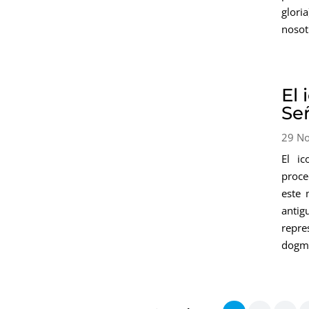
glori
nosot
El 
Se
29 N
El ic
proce
este 
anti
repre
dogm