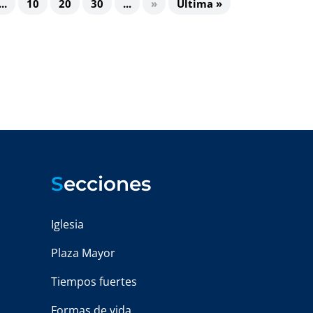
...
10
20
30
...
»
Última »
S
ecciones
Iglesia
Plaza Mayor
Tiempos fuertes
Formas de vida