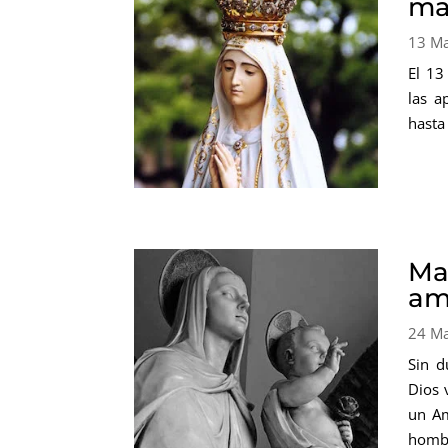
ma
13 M
El 13
las a
hasta
Ma
am
24 M
Sin d
Dios 
un Am
hombr