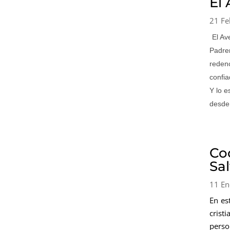
El
21 Fe
El Av
Padre
reden
confi
Y lo e
desde
Co
Sa
11 En
En es
crist
perso