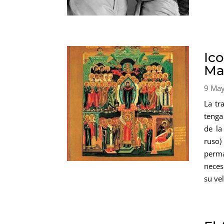
Ic
Ma
9 Ma
La tr
tenga
de la
ruso
perma
neces
su ve