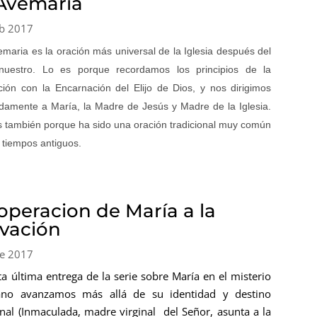
 Avemaría
b 2017
emaria es la oración más uni­versal de la Iglesia después del
­nuestro. Lo es porque recordamos los principios de la
ción con la Encar­nación del Elijo de Dios, y nos dirigimos
adamente a María, la Madre de Jesús y Madre de la Iglesia.
s también por­que ha sido una oración tradicional muy común
 tiempos antiguos.
operacion de María a la
lvación
e 2017
ta última entrega de la serie sobre María en el misterio
iano avanzamos más allá de su identidad y destino
nal (Inmaculada, madre virginal del Señor, asunta a la