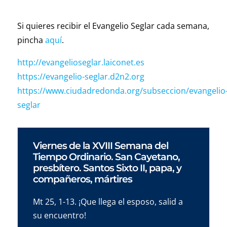
Si quieres recibir el Evangelio Seglar cada semana,
pincha
aquí
.
http://evangelioseglar.laiconet.es
https://evangelio-seglar.d2n2.org
https://www.ciudadredonda.org/subseccion/evangelio
seglar
Viernes de la XVIII Semana del
Tiempo Ordinario. San Cayetano,
presbítero. Santos Sixto II, papa, y
compañeros, mártires
Mt 25, 1-13. ¡Que llega el esposo, salid a
su encuentro!