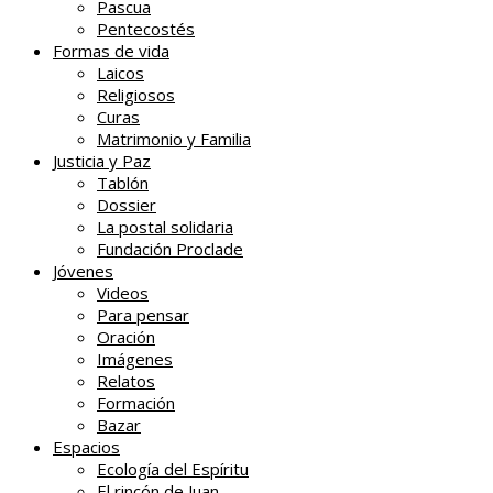
Pascua
Pentecostés
Formas de vida
Laicos
Religiosos
Curas
Matrimonio y Familia
Justicia y Paz
Tablón
Dossier
La postal solidaria
Fundación Proclade
Jóvenes
Videos
Para pensar
Oración
Imágenes
Relatos
Formación
Bazar
Espacios
Ecología del Espíritu
El rincón de Juan