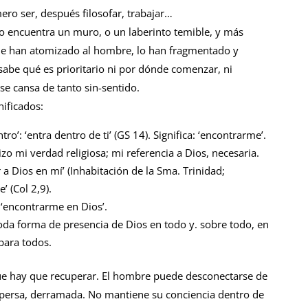
mero ser, después filosofar, trabajar…
o encuentra un muro, o un laberinto temible, y más
ue han atomizado al hombre, lo han fragmentado y
sabe qué es prioritario ni por dónde comenzar, ni
se cansa de tanto sin-sentido.
nificados:
’: ‘entra dentro de ti’ (GS 14). Significa: ‘encontrarme’.
lizo mi verdad religiosa; mi referencia a Dios, necesaria.
r a Dios en mí’ (Inhabitación de la Sma. Trinidad;
’ (Col 2,9).
: ‘encontrarme en Dios’.
 toda forma de presencia de Dios en todo y. sobre todo, en
para todos.
que hay que recuperar. El hombre puede desconectarse de
ispersa, derramada. No mantiene su conciencia dentro de