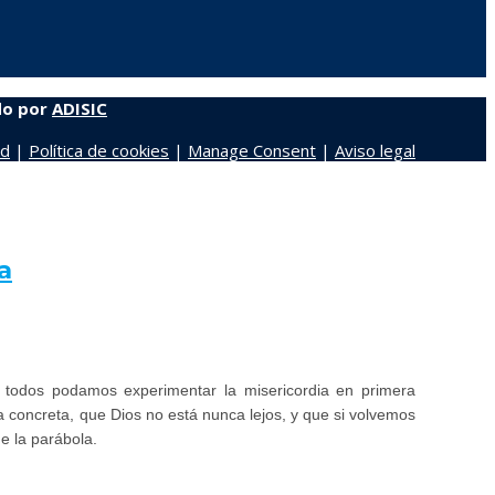
do por
ADISIC
ad
|
Política de cookies
|
Manage Consent
|
Aviso legal
a
e todos podamos experimentar la misericordia en primera
 concreta, que Dios no está nunca lejos, y que si volvemos
e la parábola.