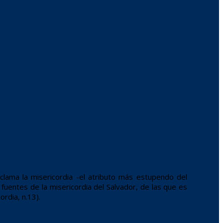
oclama la misericordia -el atributo más estupendo del
fuentes de la misericordia del Salvador, de las que es
ordia, n.13).