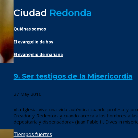
Ciudad
Redonda
Quiénes somos
El evangelio de hoy
El evangelio de mañana
9. Ser testigos de la Misericordia
27 May 2016
«La Iglesia vive una vida auténtica cuando profesa y pr
Creador y Redentor- y cuando acerca a los hombres a las 
depositaría y dispensadora» (Juan Pablo II, Dives in miseric
Tiempos fuertes