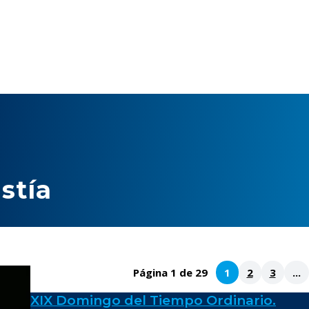
stía
Página 1 de 29
1
2
3
...
XIX Domingo del Tiempo Ordinario.