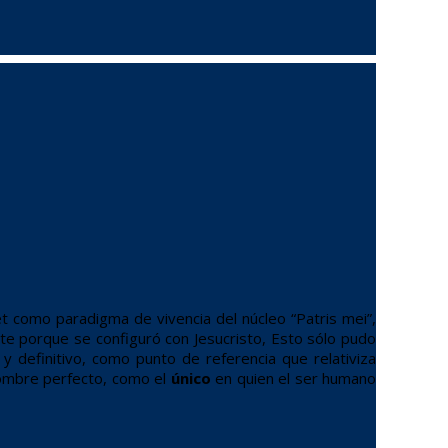
et como paradigma de vivencia del núcleo “Patris mei”,
nte porque se configuró con Jesucristo, Esto sólo pudo
 definitivo, como punto de referencia que relativiza
hombre perfecto, como el
único
en quien el ser humano