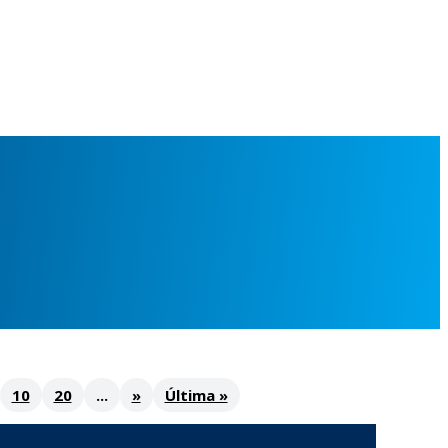
10
20
...
»
Última »