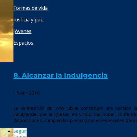
Formas de vida
Justicia y paz
Jóvenes
Espacios
8. Alcanzar la Indulgencia
15 Abr 2016
La celebración del Año jubilar constituye una ocasión 
indulgencia que la Iglesia, en virtud del poder conferi
disposiciones, cumplen las prescripciones especiales para r
Seguir