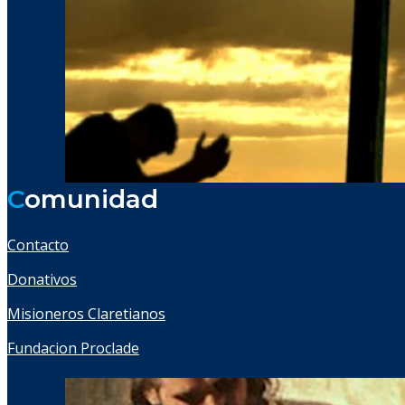
C
omunidad
Contacto
Donativos
Misioneros Claretianos
Fundacion Proclade