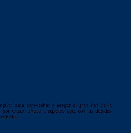
singular para aprovechar y acoger el gran don de la
do por Cristo, ofrece a aquellos que, con las debidas
ecibirlas.