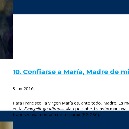
10. Confiarse a María, Madre de m
3 Jun 2016
Para Francisco, la virgen María es, ante todo, Madre. Es ma
en la
Evangelii gaudium—
«la que sabe transformar una 
trapos y una montaña de ternura»
(EG 286).