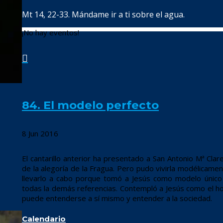
Mt 14, 22-33. Mándame ir a ti sobre el agua.
¡No hay eventos!

84. El modelo perfecto
8 Jun 2016
El cantarillo anterior ha presentado a San Antonio Mª Clar
de la alegoría de la Fragua. Pero pudo vivirla modélicame
llevarlo a cabo porque tomó a Jesús como modelo único y
todas la demás referencias. Contempló a Jesús como el 
puede entenderse a sí mismo y entender a la sociedad.
Calendario