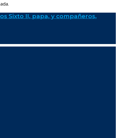
rada.
os Sixto II, papa, y compañeros,