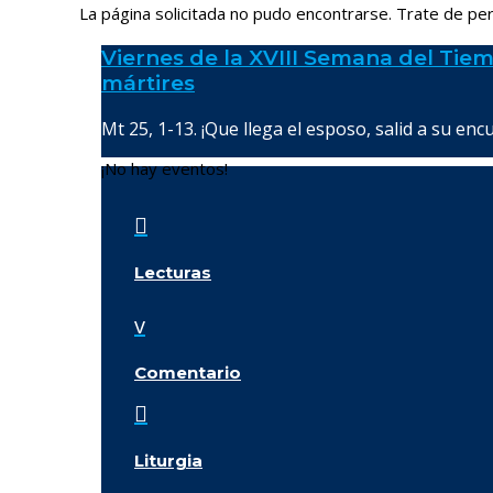
La página solicitada no pudo encontrarse. Trate de perf
Viernes de la XVIII Semana del Tiem
mártires
Mt 25, 1-13. ¡Que llega el esposo, salid a su enc
¡No hay eventos!

Lecturas
v
Comentario

Liturgia