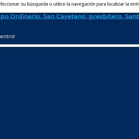
eccionar su búsqueda o utilice la navegación para localizar la ent
po Ordinario. San Cayetano, presbítero. Sant
uentro!