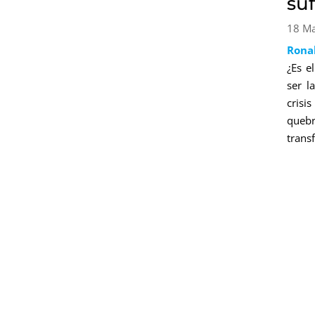
su
18 M
Rona
¿Es e
ser l
crisi
quebr
trans