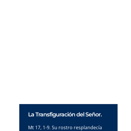
¿Cómo transmitir la Palabra en el hogar?
Descubre el papel esencial de la familia y la
figura del profeta en la comunicación de la fe.
Reflexión técnica.
La Transfiguración del Señor.
Mt 17, 1-9. Su rostro resplandecía