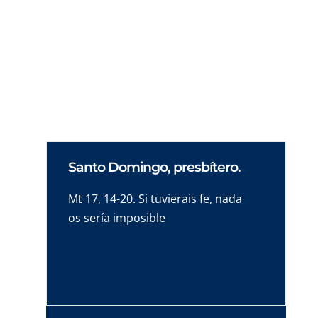
invita a descubrir el «fuego sagrado», la
energía divina y desbordante que habita en
todos nosotros y que somos libres de usar
para el bien o para el mal.
Santo Domingo, presbítero.
Mt 17, 14-20. Si tuvierais fe, nada
os sería imposible