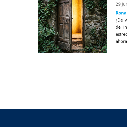
29 Ju
Rona
¿De v
del i
estre
ahora