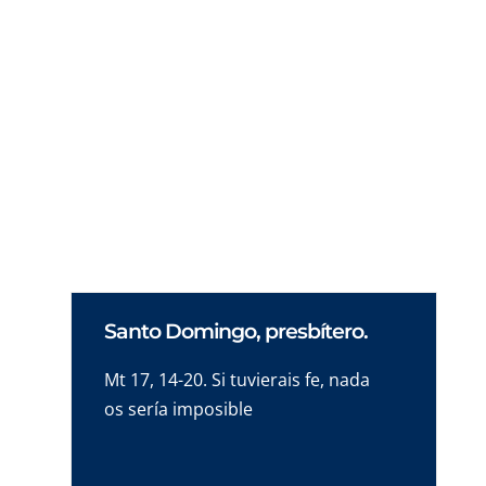
Es importante pensar no sólo en lo que
hacemos, sino en lo que dejamos sin hacer.
Si, por miedo o por indiferencia,
desaprovechamos la vida. Si, por comodidad,
no somos capaces de dar aquellos pasos que
sentimos que tendríamos que dar. Si, por
egoísmo de
Santo Domingo, presbítero.
Mt 17, 14-20. Si tuvierais fe, nada
os sería imposible