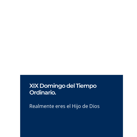
Descubre cómo el acompañamiento espiritual
transforma los cruces de nuestra vida en
espacios de encuentro y fe. Una reflexión
profunda para tu camino.
XIX Domingo del Tiempo
Ordinario.
Realmente eres el Hijo de Dios