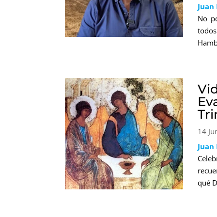
Juan
No po
todo
Hambr
Vi
Ev
Tri
14 Ju
Juan
Celeb
recue
qué D