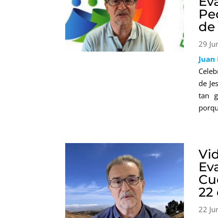
Ev
Pe
de
29 Ju
Juan
Celeb
de Je
tan g
porqu
Vi
Ev
Cu
22
22 Ju