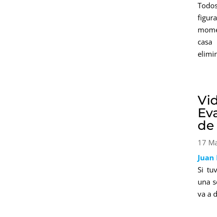
Todo
figur
momen
casa
elimi
Vi
Ev
de
17 M
Juan
Si tu
una s
va a 