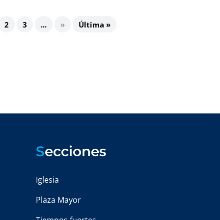
2
3
...
»
Última »
S
ecciones
Iglesia
Plaza Mayor