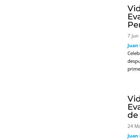
Vi
Ev
Pe
7 Jun
Juan
Cele
despu
prime
Vi
Ev
de
24 M
Juan