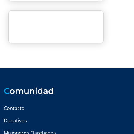
C
omunidad
Contacto
Donativos
Misioneros Claretianos