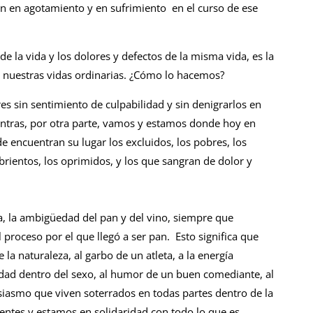
ción en agotamiento y en sufrimiento en el curso de ese
de la vida y los dolores y defectos de la misma vida, es la
nuestras vidas ordinarias. ¿Cómo lo hacemos?
es sin sentimiento de culpabilidad y sin denigrarlos en
entras, por otra parte, vamos y estamos donde hoy en
de encuentran su lugar los excluidos, los pobres, los
mbrientos, los oprimidos, y los que sangran de dolor y
ía, la ambigüedad del pan y del vino, siempre que
 proceso por el que llegó a ser pan. Esto significa que
la naturaleza, al garbo de un atleta, a la energía
idad dentro del sexo, al humor de un buen comediante, al
usiasmo que viven soterrados en todas partes dentro de la
entes y estamos en solidaridad con todo lo que es