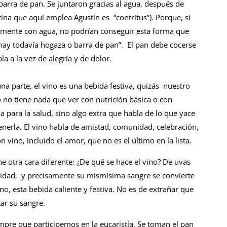
barra de pan. Se juntaron gracias al agua, después de
ina que aquí emplea Agustín es “contritus”). Porque, si
amente con agua, no podrían conseguir esta forma que
ay todavía hogaza o barra de pan”. El pan debe cocerse
a a la vez de alegría y de dolor.
na parte, el vino es una bebida festiva, quizás nuestro
o no tiene nada que ver con nutrición básica o con
a para la salud, sino algo extra que habla de lo que yace
enerla. El vino habla de amistad, comunidad, celebración,
n vino, incluido el amor, que no es el último en la lista.
ene otra cara diferente: ¿De qué se hace el vino? De uvas
lidad, y precisamente su mismísima sangre se convierte
, esta bebida caliente y festiva. No es de extrañar que
tar su sangre.
pre que participemos en la eucaristía. Se toman el pan