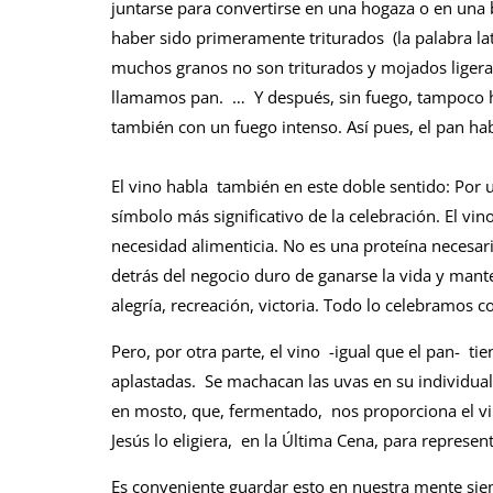
juntarse para convertirse en una hogaza o en una 
haber sido primeramente triturados (la palabra lat
muchos granos no son triturados y mojados liger
llamamos pan. … Y después, sin fuego, tampoco h
también con un fuego intenso. Así pues, el pan habl
El vino habla también en este doble sentido: Por u
símbolo más significativo de la celebración. El vin
necesidad alimenticia. No es una proteína necesari
detrás del negocio duro de ganarse la vida y mant
alegría, recreación, victoria. Todo lo celebramos co
Pero, por otra parte, el vino -igual que el pan- ti
aplastadas. Se machacan las uvas en su individua
en mosto, que, fermentado, nos proporciona el vino
Jesús lo eligiera, en la Última Cena, para represen
Es conveniente guardar esto en nuestra mente siem