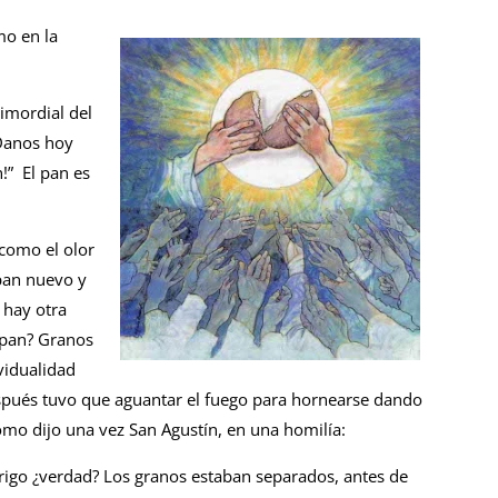
mo en la
imordial del
¡Danos hoy
!” El pan es
como el olor
 pan nuevo y
 hay otra
l pan? Granos
vidualidad
espués tuvo que aguantar el fuego para hornearse dando
mo dijo una vez San Agustín, en una homilía:
rigo ¿verdad? Los granos estaban separados, antes de