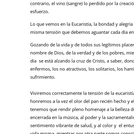
contrario, el vino (sangre) lo perdido por la crea
esfuerzo.
Lo que vemos en la Eucaristía, la bondad y alegría 
misma tensión que debemos aguantar cada día en 
Gozando de la vida y de todos sus legítimos placer
nombre de Dios, de la verdad y de los pobres, mi
día se está alzando la cruz de Cristo, a saber, don
enfermos, los no atractivos, los solitarios, los ha
sufrimiento.
Viviremos correctamente la tensión de la eucarist
honremos a la vez el olor del pan recién hecho y el
tenemos que rendir pleno homenaje a la belleza de 
encerrada en la música, al poder y la sacramental
sentimiento vibrante de salud, y al color y el ent
vida misma, mientras por otra parte somos consci