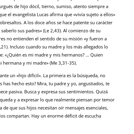
burgués de hijo dócil, tierno, sumiso, atento siempre a
ue el evangelista Lucas afirma que «vivía sujeto a ellos»
sobresaltos. A los doce años se hace patente su carácter
n saberlo sus padres» (Le 2,43). Al comienzo de su
es no entienden el sentido de su misión «y fueron a
3,21). Incluso cuando su madre y los más allegados lo
te: «¿Quién es mi madre y mis hermanos? … Quien
mi hermana y mi madre» (Me 3,31-35).
te un «hijo difícil». La primera es la búsqueda, no
s has hecho esto? Mira, tu padre y yo, angustiados, te
ce pasiva. Busca y expresa sus sentimientos. Quizá
queda y a expresar lo que realmente piensan por temor
ta de que sus hijos necesitan oír mensajes esenciales,
los compartan. Hay un enorme déficit de escucha