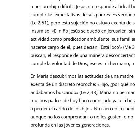
tener un «hijo difícil». Jesús no responde al ideal 
cumplir las expectativas de sus padres. Es verdad q
(Le 2,51), pero esta sujeción no estuvo exenta de 
insumiso: «El niño Jesús se quedó en Jerusalén, si
actividad como predicador ambulante, sus familiar
hacerse cargo de él, pues decían: ‘Está loco’» (Me 
buscan, él responde de una manera desconcertan
cumple la voluntad de Dios, ése es mi hermano, 
En María descubrimos las actitudes de una madre an
exenta de un discreto reproche: «Hijo, ¿por qué no
andábamos buscando» (Le 2,48). María no permane
muchos padres de hoy han renunciado ya a la bús
a perder el cariño de los hijos. No caen en la cuen
aunque no los comprendan, o no les gusten, o no 
profunda en las jóvenes generaciones.