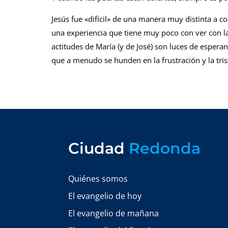
Jesús fue «difícil» de una manera muy distinta a c
una experiencia que tiene muy poco con ver con la
actitudes de María (y de José) son luces de esperan
que a menudo se hunden en la frustración y la tris
Ciudad
Redonda
Quiénes somos
El evangelio de hoy
El evangelio de mañana