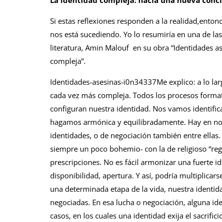
La identidad compleja: hacia una nueva conc
Si estas reflexiones responden a la realidad,ento
nos está sucediendo. Yo lo resumiría en una de las
literatura, Amin Malouf en su obra “Identidades ase
compleja”.
Identidades-asesinas-i0n34337Me explico: a lo lar
cada vez más compleja. Todos los procesos formati
configuran nuestra identidad. Nos vamos identific
hagamos armónica y equilibradamente. Hay en noso
identidades, o de negociación también entre ellas. 
siempre un poco bohemio- con la de religioso “regu
prescripciones. No es fácil armonizar una fuerte id
disponibilidad, apertura. Y así, podría multiplicars
una determinada etapa de la vida, nuestra identida
negociadas. En esa lucha o negociación, alguna id
casos, en los cuales una identidad exija el sacrifici