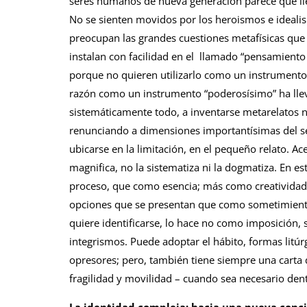
seres humanos de nueva generación parece que llev
No se sienten movidos por los heroismos e idealis
preocupan las grandes cuestiones metafísicas que
instalan con facilidad en el llamado “pensamiento 
porque no quieren utilizarlo como un instrumento 
razón como un instrumento “poderosísimo” ha llev
sistemáticamente todo, a inventarse metarelatos no 
renunciando a dimensiones importantísimas del s
ubicarse en la limitación, en el pequeño relato. Ace
magnifica, no la sistematiza ni la dogmatiza. En e
proceso, que como esencia; más como creatividad
opciones que se presentan que como sometimient
quiere identificarse, lo hace no como imposición, 
integrismos. Puede adoptar el hábito, formas litúr
opresores; pero, también tiene siempre una carta 
fragilidad y movilidad – cuando sea necesario dent