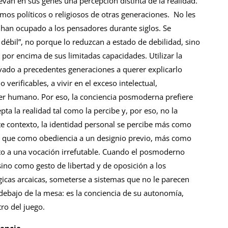
an en sus genes una percepción distinta de la realidad.
mos políticos o religiosos de otras generaciones. No les
 han ocupado a los pensadores durante siglos. Se
débil”, no porque lo reduzcan a estado de debilidad, sino
por encima de sus limitadas capacidades. Utilizar la
ado a precedentes generaciones a querer explicarlo
verificables, a vivir en el exceso intelectual,
er humano. Por eso, la conciencia posmoderna prefiere
pta la realidad tal como la percibe y, por eso, no la
ste contexto, la identidad personal se percibe más como
 que como obediencia a un designio previo, más como
o a una vocación irrefutable. Cuando el posmoderno
sino como gesto de libertad y de oposición a los
gicas arcaicas, someterse a sistemas que no le parecen
debajo de la mesa: es la conciencia de su autonomía,
ro del juego.