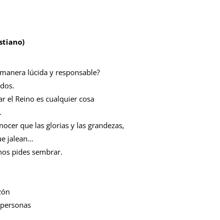
stiano)
 manera lúcida y responsable?
dos.
 el Reino es cualquier cosa
.
ocer que las glorias y las grandezas,
ue jalean…
 nos pides sembrar.
zón
s personas