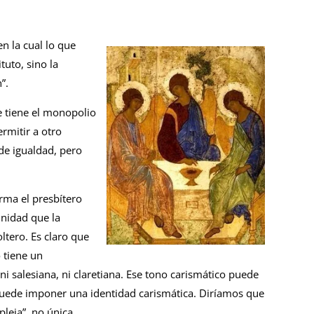
n la cual lo que
tuto, sino la
”.
e tiene el monopolio
ermitir a otro
de igualdad, pero
rma el presbítero
unidad que la
ltero. Es claro que
 tiene un
ni salesiana, ni claretiana. Ese tono carismático puede
 puede imponer una identidad carismática. Diríamos que
leja”, no única.