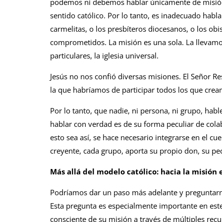
podemos ni debemos hablar únicamente de misión 
sentido católico. Por lo tanto, es inadecuado habla
carmelitas, o los presbíteros diocesanos, o los obis
comprometidos. La misión es una sola. La llevamos 
particulares, la iglesia universal.
Jesús no nos confió diversas misiones. El Señor Re
la que habríamos de participar todos los que creamo
Por lo tanto, que nadie, ni persona, ni grupo, habl
hablar con verdad es de su forma peculiar de colabo
esto sea así, se hace necesario integrarse en el cu
creyente, cada grupo, aporta su propio don, su pec
Más allá del modelo católico: hacia la misión
Podríamos dar un paso más adelante y preguntarnos
Esta pregunta es especialmente importante en es
consciente de su misión a través de múltiples recur