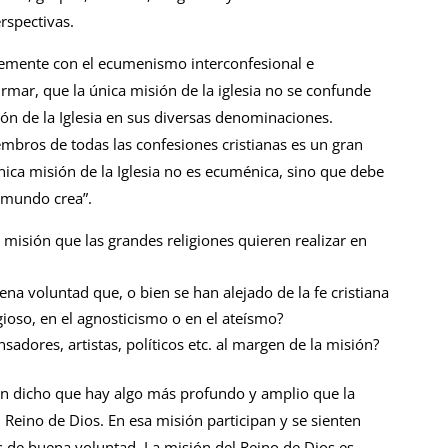
spectivas.
blemente con el ecumenismo interconfesional e
irmar, que la única misión de la iglesia no se confunde
sión de la Iglesia en sus diversas denominaciones.
bros de todas las confesiones cristianas es un gran
nica misión de la Iglesia no es ecuménica, sino que debe
 mundo crea”.
 misión que las grandes religiones quieren realizar en
na voluntad que, o bien se han alejado de la fe cristiana
igioso, en el agnosticismo o en el ateísmo?
adores, artistas, políticos etc. al margen de la misión?
han dicho que hay algo más profundo y amplio que la
el Reino de Dios. En esa misión participan y se sienten
 de buena voluntad. La misión del Reino de Dios es