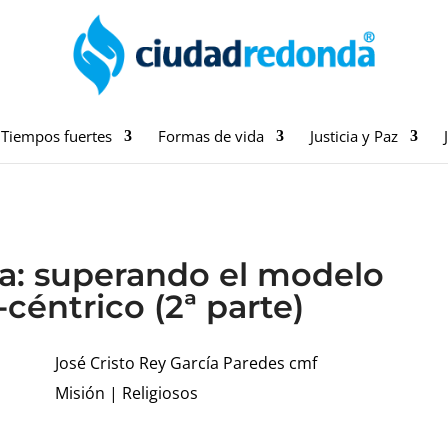
Tiempos fuertes
Formas de vida
Justicia y Paz
a: superando el modelo
-céntrico (2ª parte)
José Cristo Rey García Paredes cmf
Misión
|
Religiosos