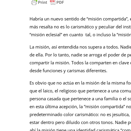
Habría un nuevo sentido de “misión compartida”, e
más resalta no es lo carismático y peculiar del insti
“misión eclesial” en cuanto tal, o incluso la “misión
La misión, así entendida nos supera a todos. Nadi
de ella. Por lo tanto, nadie se arroga el poder de p
compartir la misión. Todos la comparten en clave 
desde funciones y carismas diferentes.
Es obvio que no actúa en la misión de la misma fo
que el laico, el religioso que pertenece a una com
persona casada que pertenece a una familia o el so
en esta última acepción, la “misión compartida” no
predeterminado color carismático: no es jesuítica, 
estar dentro pero diluido con otros tonos. Nadie
ahí la misión tiene una identidad carismática “comp