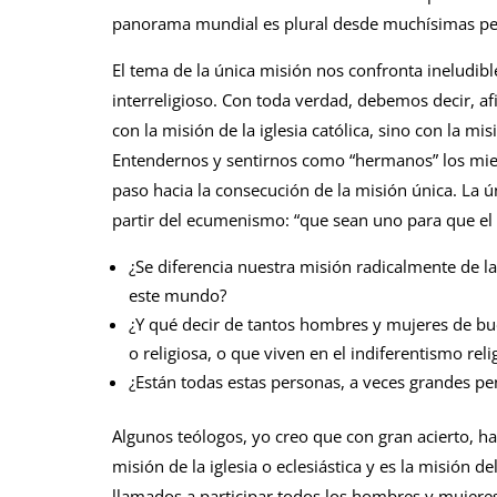
panorama mundial es plural desde muchísimas per
El tema de la única misión nos confronta ineludi
interreligioso. Con toda verdad, debemos decir, af
con la misión de la iglesia católica, sino con la mi
Entendernos y sentirnos como “hermanos” los miem
paso hacia la consecución de la misión única. La ú
partir del ecumenismo: “que sean uno para que el
¿Se diferencia nuestra misión radicalmente de la
este mundo?
¿Y qué decir de tantos hombres y mujeres de bue
o religiosa, o que viven en el indiferentismo rel
¿Están todas estas personas, a veces grandes pens
Algunos teólogos, yo creo que con gran acierto, 
misión de la iglesia o eclesiástica y es la misión d
llamados a participar todos los hombres y mujeres