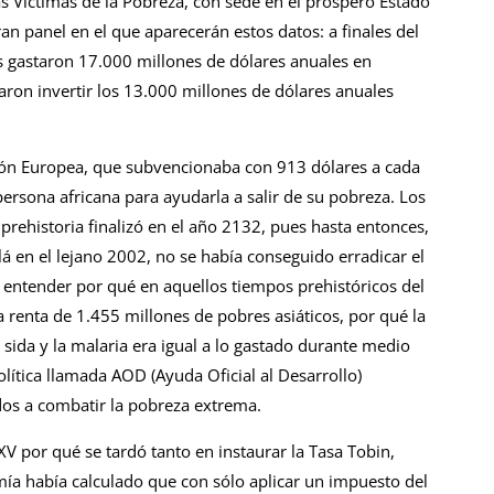
as Víctimas de la Pobreza, con sede en el próspero Estado
ran panel en el que aparecerán estos datos: a finales del
s gastaron 17.000 millones de dólares anuales en
ron invertir los 13.000 millones de dólares anuales
ón Europea, que subvencionaba con 913 dólares a cada
persona africana para ayudarla a salir de su pobreza. Los
rehistoria finalizó en el año 2132, pues hasta entonces,
á en el lejano 2002, no se había conseguido erradicar el
 entender por qué en aquellos tiempos prehistóricos del
 renta de 1.455 millones de pobres asiáticos, por qué la
sida y la malaria era igual a lo gastado durante medio
olítica llamada AOD (Ayuda Oficial al Desarrollo)
dos a combatir la pobreza extrema.
 por qué se tardó tanto en instaurar la Tasa Tobin,
a había calculado que con sólo aplicar un impuesto del