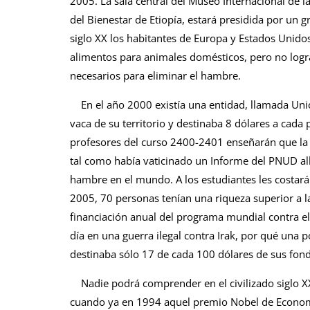
2005. La sala central del Museo Internacional de l
del Bienestar de Etiopía, estará presidida por un g
siglo XX los habitantes de Europa y Estados Unido
alimentos para animales domésticos, pero no logra
necesarios para eliminar el hambre.
En el año 2000 existía una entidad, llamada Uni
vaca de su territorio y destinaba 8 dólares a cada 
profesores del curso 2400-2401 enseñarán que la p
tal como había vaticinado un Informe del PNUD all
hambre en el mundo. A los estudiantes les costará
2005, 70 personas tenían una riqueza superior a la
financiación anual del programa mundial contra el 
día en una guerra ilegal contra Irak, por qué una p
destinaba sólo 17 de cada 100 dólares de sus fon
Nadie podrá comprender en el civilizado siglo XXV
cuando ya en 1994 aquel premio Nobel de Economí