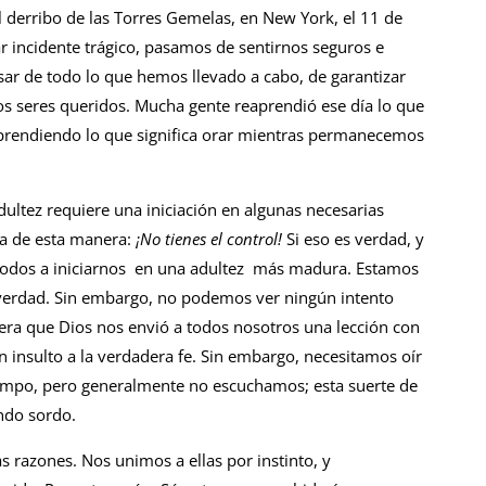
l derribo de las Torres Gemelas, en New York, el 11 de
ar incidente trágico, pasamos de sentirnos seguros e
ar de todo lo que hemos llevado a cabo, de garantizar
os seres queridos. Mucha gente reaprendió ese día lo que
aprendiendo lo que significa orar mientras permanecemos
dultez requiere una iniciación en algunas necesarias
da de esta manera:
¡No tienes el control!
Si eso es verdad, y
 todos a iniciarnos en una adultez más madura. Estamos
verdad. Sin embargo, no podemos ver ningún intento
era que Dios nos envió a todos nosotros una lección con
 insulto a la verdadera fe. Sin embargo, necesitamos oír
tiempo, pero generalmente no escuchamos; esta suerte de
ndo sordo.
as razones. Nos unimos a ellas por instinto, y