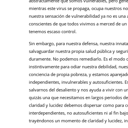
abstractamente que somos vulnerables, pero gene
mientras este virus se propaga, ocupa nuestros not
nuestra sensación de vulnerabilidad ya no es un
conscientes de que todos vivimos a merced de un 
tenemos escaso control.
Sin embargo, para nuestra defensa, nuestra innat
salvaguardar nuestra propia salud pública y segur
duramente. No podemos remediarlo. Es el modo 
instintivamente para odiar nuestra debilidad, nues
conciencia de propia pobreza, y estamos aparejado
independientes, invulnerables y autosuficientes. 
salvarnos del desaliento y nos ayuda a vivir con u
quizás una que necesitamos en largos periodos d
claridad y lucidez debemos dispersar como para 
interdependientes, no autosuficientes ni al fin baj
trayéndonos un momento de claridad y lucidez, incl