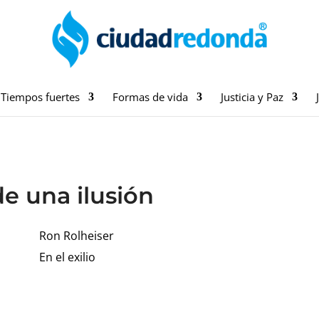
Tiempos fuertes
Formas de vida
Justicia y Paz
e una ilusión
Ron Rolheiser
En el exilio