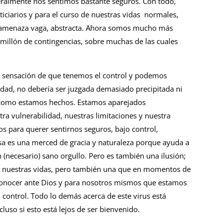
ralmente nos sentimos bastante seguros. Con todo,
iciarios y para el curso de nuestras vidas normales,
a amenaza vaga, abstracta. Ahora somos mucho más
millón de contingencias, sobre muchas de las cuales
a sensación de que tenemos el control y podemos
idad, no debería ser juzgada demasiado precipitada ni
como estamos hechos. Estamos aparejados
tra vulnerabilidad, nuestras limitaciones y nuestra
s para querer sentirnos seguros, bajo control,
Esa es una merced de gracia y naturaleza porque ayuda a
n (necesario) sano orgullo. Pero es también una ilusión;
e nuestras vidas, pero también una que en momentos de
conocer ante Dios y para nosotros mismos que estamos
o control. Todo lo demás acerca de este virus está
uso si esto está lejos de ser bienvenido.