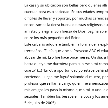
La casa y su ubicación son bellas pero quienes all
cuentan para esta sociedad. En sus edades tempra
difíciles de llevar y soportar, por muchas carencias
encontramos la tierra buena de estas religiosas q
amistad y alegría. Son fuerza de Dios, página abie
entre los más pequeños del Reino.
Este calvario adquiere también la forma de la expl
trece años: “El día que vine al Proyecto ABC el edu
abusar de mí. Eso fue hace once meses. Un día, a 
hasta que yo me durmiera para subirse a mi cama e
cuarto” (…) “En otra oportunidad yo estaba bañándo
corriendo. Luego me fugué saltando el muero, por
profesor que se llama Larry, quien me amenazaba 
mis amigos les pasó lo mismo que a mí. A uno le ob
sexuales. También los besaba en la boca y los ame
5 de Julio de 2005).