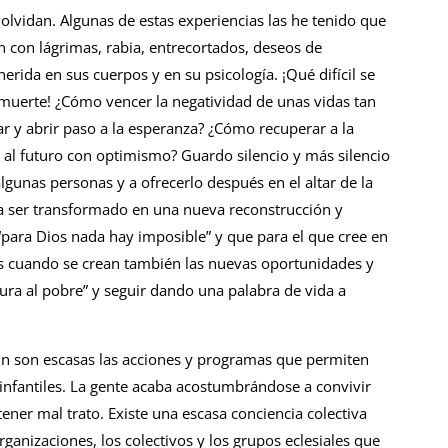
olvidan. Algunas de estas experiencias las he tenido que
n con lágrimas, rabia, entrecortados, deseos de
erida en sus cuerpos y en su psicología. ¡Qué difícil se
a muerte! ¿Cómo vencer la negatividad de unas vidas tan
 y abrir paso a la esperanza? ¿Cómo recuperar a la
al futuro con optimismo? Guardo silencio y más silencio
gunas personas y a ofrecerlo después en el altar de la
da ser transformado en una nueva reconstrucción y
para Dios nada hay imposible” y que para el que cree en
os cuando se crean también las nuevas oportunidades y
sura al pobre” y seguir dando una palabra de vida a
Aún son escasas las acciones y programas que permiten
s infantiles. La gente acaba acostumbrándose a convivir
tener mal trato. Existe una escasa conciencia colectiva
ganizaciones, los colectivos y los grupos eclesiales que