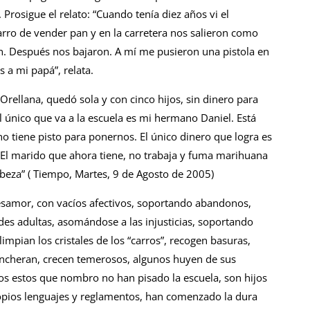
. Prosigue el relato: “Cuando tenía diez años vi el
rro de vender pan y en la carretera nos salieron como
on. Después nos bajaron. A mí me pusieron una pistola en
 a mi papá”, relata.
rellana, quedó sola y con cinco hijos, sin dinero para
El único que va a la escuela es mi hermano Daniel. Está
 tiene pisto para ponernos. El único dinero que logra es
 El marido que ahora tiene, no trabaja y fuma marihuana
abeza” ( Tiempo, Martes, 9 de Agosto de 2005)
esamor, con vacíos afectivos, soportando abandonos,
s adultas, asomándose a las injusticias, soportando
limpian los cristales de los “carros”, recogen basuras,
rincheran, crecen temerosos, algunos huyen de sus
dos estos que nombro no han pisado la escuela, son hijos
ropios lenguajes y reglamentos, han comenzado la dura