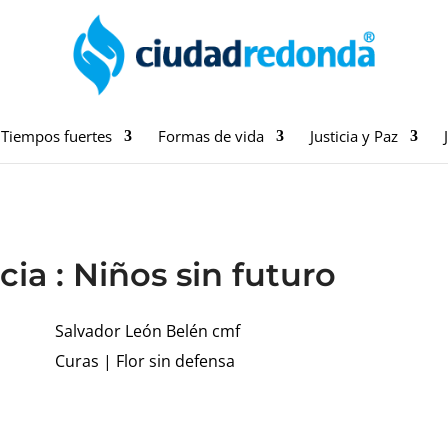
Tiempos fuertes
Formas de vida
Justicia y Paz
ncia : Niños sin futuro
Salvador León Belén cmf
Curas
|
Flor sin defensa