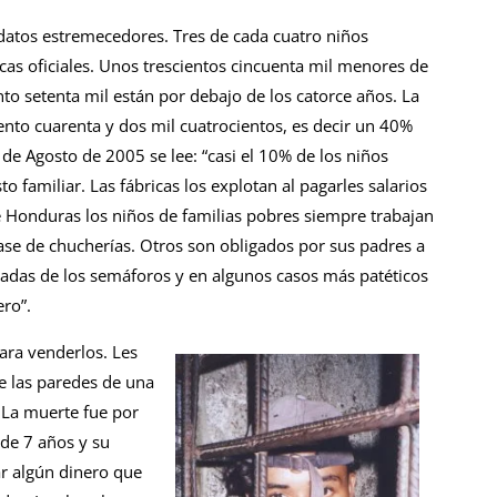
tos estremecedores. Tres de cada cuatro niños
cas oficiales. Unos trescientos cincuenta mil menores de
nto setenta mil están por debajo de los catorce años. La
iento cuarenta y dos mil cuatrocientos, es decir un 40%
20 de Agosto de 2005 se lee: “casi el 10% de los niños
familiar. Las fábricas los explotan al pagarles salarios
e Honduras los niños de familias pobres siempre trabajan
ase de chucherías. Otros son obligados por sus padres a
radas de los semáforos y en algunos casos más patéticos
ero”.
ra venderlos. Les
e las paredes de una
 La muerte fue por
 de 7 años y su
r algún dinero que