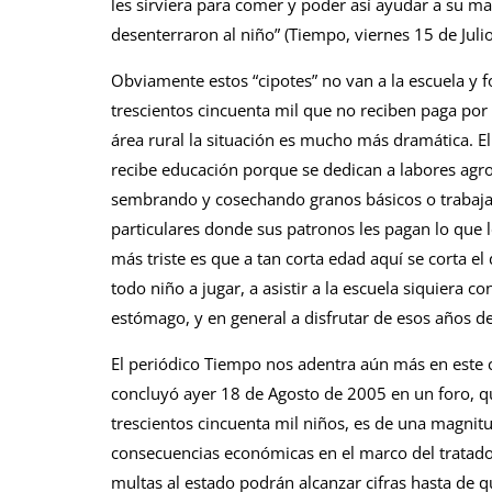
les sirviera para comer y poder así ayudar a su 
desenterraron al niño” (Tiempo, viernes 15 de Juli
Obviamente estos “cipotes” no van a la escuela y 
trescientos cincuenta mil que no reciben paga por 
área rural la situación es mucho más dramática. E
recibe educación porque se dedican a labores agr
sembrando y cosechando granos básicos o trabaj
particulares donde sus patronos les pagan lo que l
más triste es que a tan corta edad aquí se corta el
todo niño a jugar, a asistir a la escuela siquiera 
estómago, y en general a disfrutar de esos años de
El periódico Tiempo nos adentra aún más en este cl
concluyó ayer 18 de Agosto de 2005 en un foro, qu
trescientos cincuenta mil niños, es de una magnitud
consecuencias económicas en el marco del tratado 
multas al estado podrán alcanzar cifras hasta de q