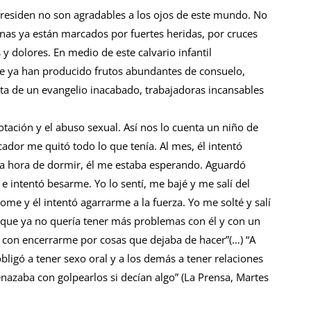
í residen no son agradables a los ojos de este mundo. No
nas ya están marcados por fuertes heridas, por cruces
 y dolores. En medio de este calvario infantil
ue ya han producido frutos abundantes de consuelo,
rta de un evangelio inacabado, trabajadoras incansables
otación y el abuso sexual. Así nos lo cuenta un niño de
cador me quitó todo lo que tenía. Al mes, él intentó
la hora de dormir, él me estaba esperando. Aguardó
 intentó besarme. Yo lo sentí, me bajé y me salí del
me y él intentó agarrarme a la fuerza. Yo me solté y salí
que ya no quería tener más problemas con él y con un
con encerrarme por cosas que dejaba de hacer”(…) “A
ligó a tener sexo oral y a los demás a tener relaciones
nazaba con golpearlos si decían algo” (La Prensa, Martes