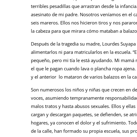
terribles pesadillas que arrastran desde la infancia
asesinato de mi padre. Nosotros veníamos en el ca
seis mareros. Ellos nos hicieron tiros y nos parar
la cabeza para que mirara cómo mataban a balazos
Después de la tragedia su madre, Lourdes Suyapa O
alimentarlos ni para matricularlos en la escuela. “
pequeño, pero mi tía le está ayudando. Mi mamá no
el que le pagan cuando lava o plancha ropa ajena.
y el anterior lo mataron de varios balazos en la c
Son numerosos los niños y niñas que crecen en d
voces, asumiendo tempranamente responsabilidade
malos tratos y hasta abusos sexuales. Ellos y ellas 
cargan y descargan paquetes, se defienden, se at
hogares, ya conocen el dolor y el sufrimiento. To
de la calle, han formado su propia escuela, sus p