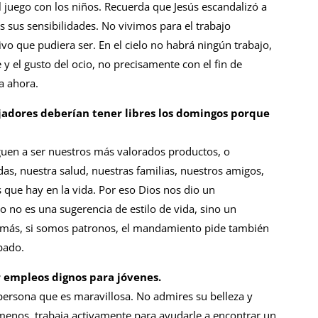
 el juego con los niños. Recuerda que Jesús escandalizó a
s sus sensibilidades. No vivimos para el trabajo
ivo que pudiera ser. En el cielo no habrá ningún trabajo,
y el gusto del ocio, no precisamente con el fin de
ya ahora.
ajadores deberían tener libres los domingos porque
lleguen a ser nuestros más valorados productos, o
s, nuestra salud, nuestras familias, nuestros amigos,
 que hay en la vida. Por eso Dios nos dio un
no es una sugerencia de estilo de vida, sino un
más, si somos patronos, el mandamiento pide también
bado.
 empleos dignos para jóvenes.
a persona que es maravillosa. No admires su belleza y
 menos, trabaja activamente para ayudarle a encontrar un