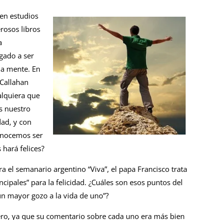
 en estudios
rosos libros
a
egado a ser
 la mente. En
 Callahan
alquiera que
s nuestro
dad, y con
conocemos ser
hará felices?
ra el semanario argentino “Viva”, el papa Francisco trata
cipales” para la felicidad. ¿Cuáles son esos puntos del
 un mayor gozo a la vida de uno”?
; pero, ya que su comentario sobre cada uno era más bien