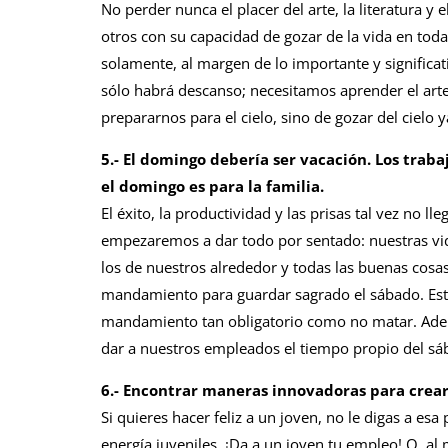
No perder nunca el placer del arte, la literatura y
otros con su capacidad de gozar de la vida en toda
solamente, al margen de lo importante y significat
sólo habrá descanso; necesitamos aprender el arte 
prepararnos para el cielo, sino de gozar del cielo 
5.- El domingo debería ser vacación. Los trab
el domingo es para la familia.
El éxito, la productividad y las prisas tal vez no 
empezaremos a dar todo por sentado: nuestras vida
los de nuestros alrededor y todas las buenas cosas
mandamiento para guardar sagrado el sábado. Esto 
mandamiento tan obligatorio como no matar. Ade
dar a nuestros empleados el tiempo propio del sá
6.- Encontrar maneras innovadoras para crear
Si quieres hacer feliz a un joven, no le digas a es
energía juveniles. ¡Da a un joven tu empleo! O, al