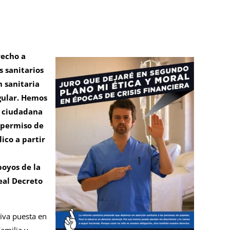
recho a
 sanitarios
n sanitaria
gular. Hemos
n ciudadana
 permiso de
ico a partir
poyos de la
eal Decreto
tiva puesta en