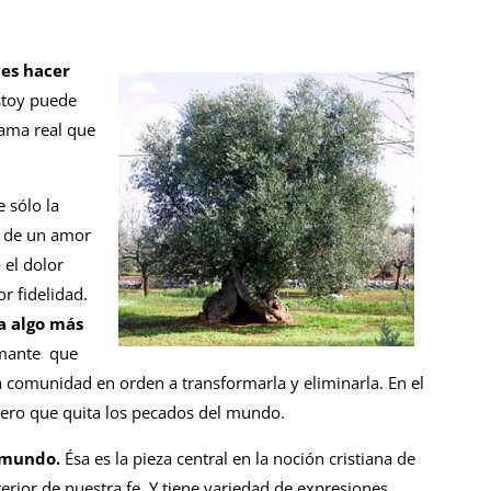
 es hacer
stoy puede
ama real que
 sólo la
o de un amor
 el dolor
r fidelidad.
a algo más
amante que
a comunidad en orden a transformarla y eliminarla. En el
dero que quita los pecados del mundo.
l mundo.
Ésa es la pieza central en la noción cristiana de
erior de nuestra fe. Y tiene variedad de expresiones,