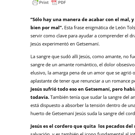
“Sólo hay una manera de acabar con el mal, y
bien por mal”.
Esta frase enigmática de León Tol
servir como clave para ayudar a comprender el dr
Jesús experimentó en Getsemaní.
La sangre que sudó allí Jesús, como amante, no fue
sangre de un amante romántico, el dolor obsesiv
elusivo, la amarga pena de un amor que se agrió o
aplastante de tener que renunciar a un romance po
Jesús sufrió todo eso en Getsemaní, pero habí
todavía.
También tenía que sudar la sangre del 
está dispuesto a absorber la tensión dentro de un
huerto de Getsemaní Jesús suda la sangre del cor
Jesús es el cordero que quita los pecados de
salvación, y es también el icono fundamental al int