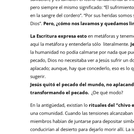
pero siempre el mismo significado: “El sufrimient
en la sangre del cordero”. “Por sus heridas somos 
Dios”.
Pero, ¿cómo nos lavamos y quedamos lim
La Escritura expresa esto
en metáforas y tenemo
aquí la metáfora y entenderla sólo literalmente.
J
la humanidad no podía calmarse por nada que pud
pecado, Dios no necesitaba ver a Jesús sufrir un do
aplacado; aunque, hay que concederlo, eso es lo q
sugerir.
Jesús quitó el pecado del mundo, no aplacando
transformando el pecado.
¿De qué modo?
En la antigüedad, existían lo
rituales del “chivo 
una comunidad. Cuando las tensiones alcanzaban
miembros habían de juntarse para depositar simb
conducirían al desierto para dejarlo morir allí. La i