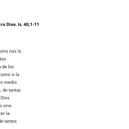
o Dios. Is. 40,1-11
como nos lo
tos
 de los
como si la
En medio
s, de tantas
 Dios
s sino
er la
e tantos