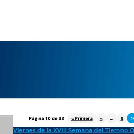
Página 10 de 33
« Primera
«
...
9
1
Viernes de la XVIII Semana del Tiempo O