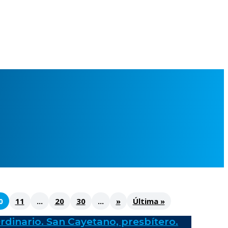
0
11
...
20
30
...
»
Última »
rdinario. San Cayetano, presbítero.