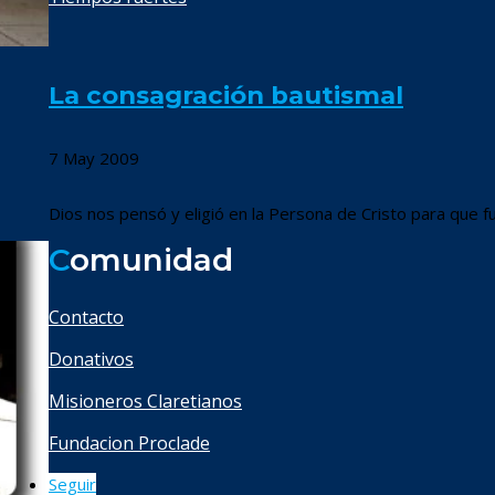
La consagración bautismal
7 May 2009
Dios nos pensó y eligió en la Persona de Cristo para que 
C
omunidad
Contacto
Donativos
Misioneros Claretianos
Fundacion Proclade
Seguir