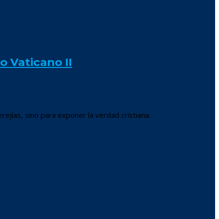
o Vaticano II
ejías, sino para exponer la verdad cristiana.