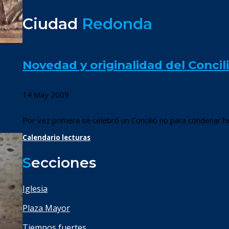
Ciudad
Redonda
Novedad y originalidad del Concili
14 May 2009
Por vez primera se celebró un Concilio no para condenar her
Calendario lecturas
S
ecciones
Iglesia
Plaza Mayor
Tiempos fuertes