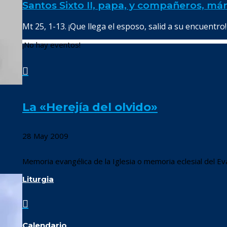
Santos Sixto II, papa, y compañeros, már
Mt 25, 1-13. ¡Que llega el esposo, salid a su encuentro!
¡No hay eventos!

La «Herejía del olvido»
28 May 2009
Memoria evangélica de la Iglesia o memoria eclesial del Ev
Liturgia

Calendario