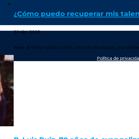
¿Cómo puedo recuperar mis tale
30 Abr 2009
Amar al Señor nuestro Dios con todo el corazón, por encima
Política de privacid