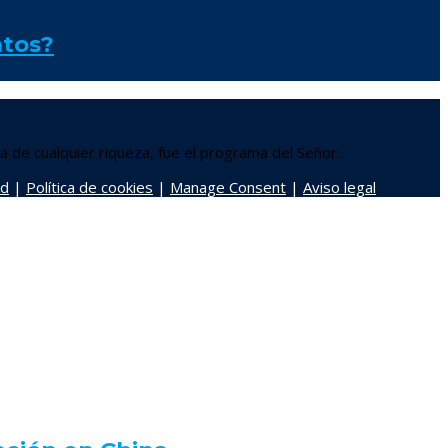
ntos?
 de cualquier riqueza, fue el programa del Señor.
ad
|
Política de cookies
|
Manage Consent
|
Aviso legal