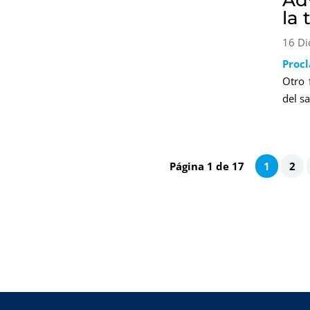
Adv
la
16 Di
Proc
Otro 
del s
Página 1 de 17
1
2