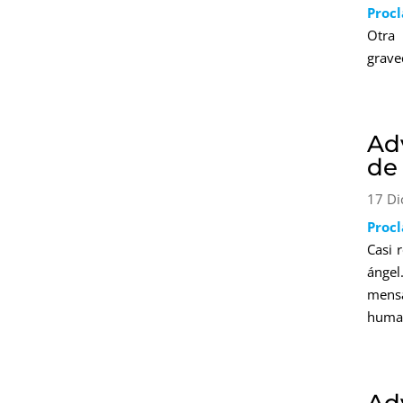
Proc
Otra 
grave
Adv
de
17 Di
Proc
Casi 
ángel
mens
huma