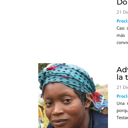
Do
21 Di
Proc
Casi 
más 
convi
Ad
la
21 Di
Proc
Una n
porqu
Testa