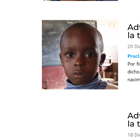
Ad
la
20 Di
Proc
Por f
dicho
nacim
Adv
la
18 Di