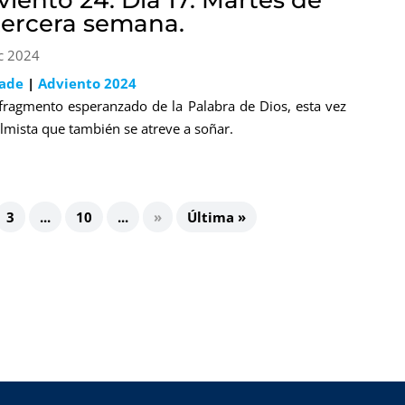
iento 24. Día 17: Martes de
 tercera semana.
c 2024
lade
|
Adviento 2024
fragmento esperanzado de la Palabra de Dios, esta vez
almista que también se atreve a soñar.
3
...
10
...
»
Última »