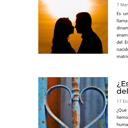
7 Ma
Es un
llama
dina
enamo
del E
nacid
matri
¿E
de
17 En
¿Qué 
hemos
human