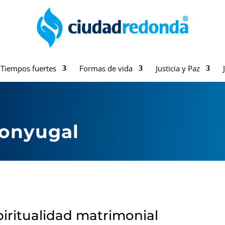
Tiempos fuertes
Formas de vida
Justicia y Paz
conyugal
piritualidad matrimonial