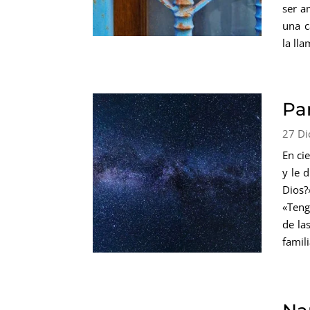
ser a
una c
la lla
Pa
27 Di
En ci
y le 
Dios?
«Teng
de la
famil