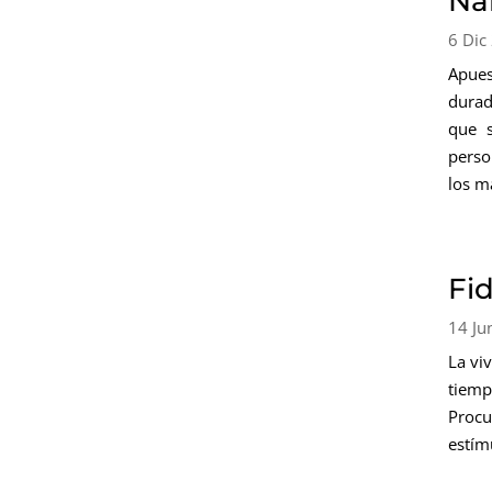
Na
6 Dic
Apues
durad
que s
perso
los m
Fi
14 Ju
La vi
tiemp
Procu
estím