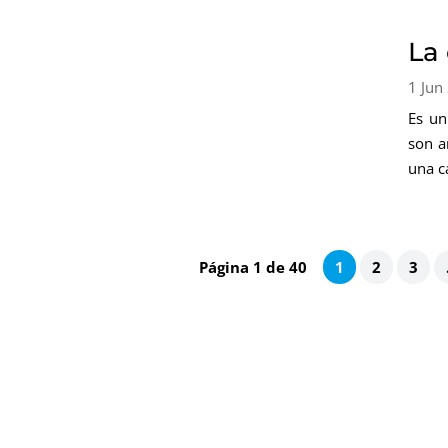
La 
1 Jun
Es un
son a
una c
Página 1 de 40
1
2
3