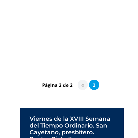
buscamos tesoros lejos de nuestro campo,
lejos de nuestra vida. No acabamos de creer
que el tesoro está ahí, en el fondo de nuestro
ser, que estamos «habitados por la oración» y
que bastaría templar nuestros sentidos, como
las cuerdas de una guitarra, par
Página 2 de 2
«
2
Viernes de la XVIII Semana
del Tiempo Ordinario. San
Cayetano, presbítero.