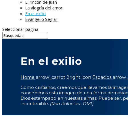
El rincón de Juan
La alegría del amor
En el exilio
Evangelio Seglar
Seleccionar página
En el exilio
Home
arrow_carrot 2right icon
Espacios
arrow_
Como cristianos, creemos que llevamos la imagen
concebimos esta imagen de una forma demasiado 
Dios estampado en nuestras almas. Puede ser, pero 
incontenible.
(Ron Rolheiser, OMI)