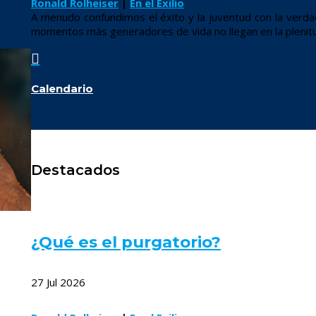
Ronald Rolheiser
|
En el Exilio
A menudo confundimos el éxito y la juventud con la ver
momentos más generadores de vida no llegan en la plenitu

Calendario
Destacados
¿Qué es el purgatorio?
27 Jul 2026