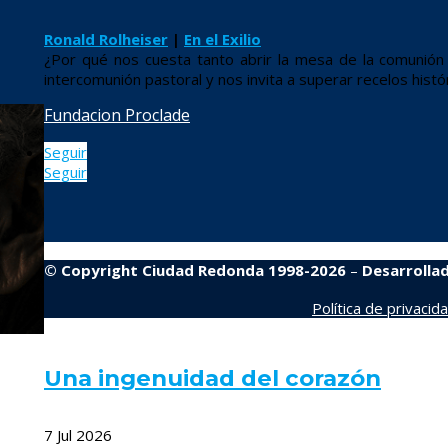
Ronald Rolheiser
|
En el Exilio
¿Por qué nos cuesta tanto abrir la mesa de la comunión 
intercomunión pastoral y nos invita a superar recelos histó
Fundacion Proclade
Seguir
Seguir
© Copyright Ciudad Redonda 1998-2026
–
Desarrolla
Política de privacid
Una ingenuidad del corazón
7 Jul 2026