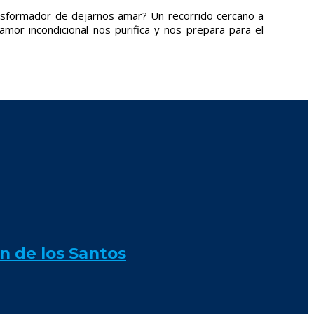
transformador de dejarnos amar? Un recorrido cercano a
amor incondicional nos purifica y nos prepara para el
n de los Santos