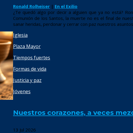
Ronald Rolheiser
|
En el Exilio
¿Te quedó algo por decir a alguien que ya no está? Ron
Comunión de los Santos, la muerte no es el final de nuest
sanar heridas, perdonar y cerrar con paz nuestros asunto
Iglesia
Plaza Mayor
Tiempos fuertes
Formas de vida
Justicia y paz
Jóvenes
Nuestros corazones, a veces mez
13 Jul 2026