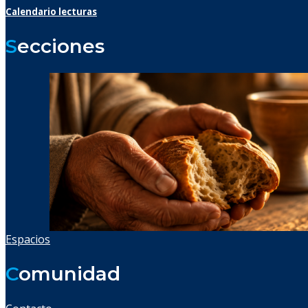
Calendario lecturas
S
ecciones
Espacios
C
omunidad