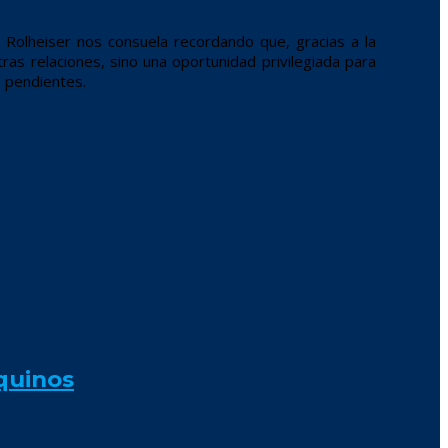
 Rolheiser nos consuela recordando que, gracias a la
ras relaciones, sino una oportunidad privilegiada para
s pendientes.
quinos