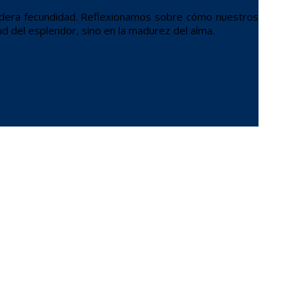
dadera fecundidad. Reflexionamos sobre cómo nuestros
d del esplendor, sino en la madurez del alma.