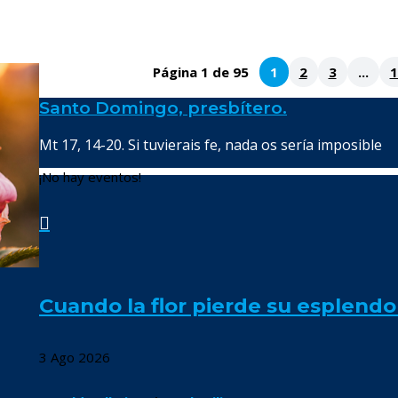
Página 1 de 95
1
2
3
...
1
Santo Domingo, presbítero.
Mt 17, 14-20. Si tuvierais fe, nada os sería imposible
¡No hay eventos!

Cuando la flor pierde su esplendo
3 Ago 2026