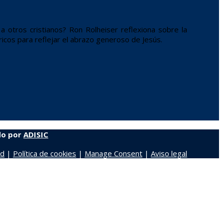
a otros cristianos? Ron Rolheiser reflexiona sobre la
ricos para reflejar el abrazo generoso de Jesús.
do por
ADISIC
ad
|
Política de cookies
|
Manage Consent
|
Aviso legal