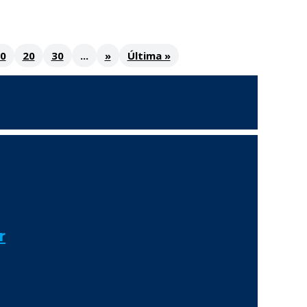
0
20
30
...
»
Última »
r