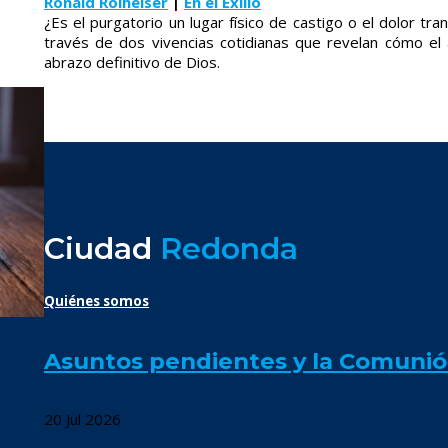
Ronald Rolheiser
|
En el Exilio
¿Es el purgatorio un lugar físico de castigo o el dolor 
través de dos vivencias cotidianas que revelan cómo el 
abrazo definitivo de Dios.
Ciudad
Redonda
Quiénes somos
Asuntos pendientes y la Comunió
20 Jul 2026