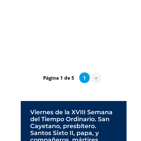
La Iglesia, a lo largo de su historia, ha tenido
que reformular el contenido del mensaje y
utilizar las lenguas e instrumentos de
comunicación ofrecidos por las distintas
culturas.
Página 1 de 5
1
»
Viernes de la XVIII Semana
del Tiempo Ordinario. San
Cayetano, presbítero.
Santos Sixto II, papa, y
compañeros, mártires