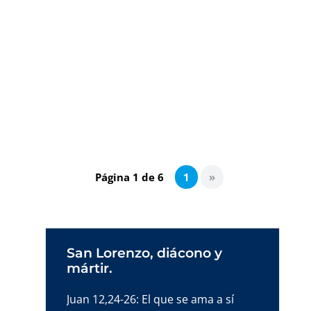
Es una incógnita real por qué se conjugaron
una cadena de despropósitos que
confluyeron en la condena de un inocente:
Jesús. Desde el punto de vista racional es
desconcertante; desde el punto de vista
creyente es imprescindible.
Página 1 de 6
1
»
San Lorenzo, diácono y
mártir.
Juan 12,24-26: El que se ama a sí