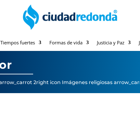
Tiempos fuertes
Formas de vida
Justicia y Paz
or
arrow_carrot 2right icon
Imágenes religiosas
arrow_carr