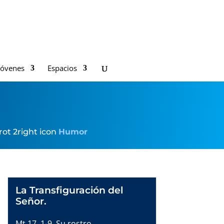
Jóvenes
Espacios
ot 2right icon
Humor
La Transfiguración del
Señor.
Mt 17, 1-9. Su rostro