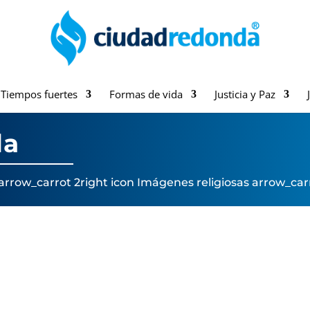
Tiempos fuertes
Formas de vida
Justicia y Paz
da
arrow_carrot 2right icon
Imágenes religiosas
arrow_carr