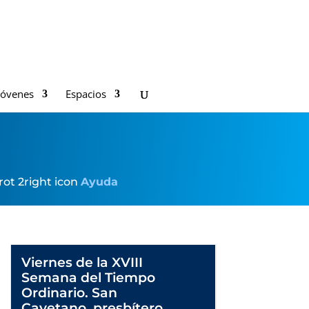
Jóvenes
Espacios
ot 2right icon
Ayuda
Viernes de la XVIII
Semana del Tiempo
Ordinario. San
Cayetano, presbítero.