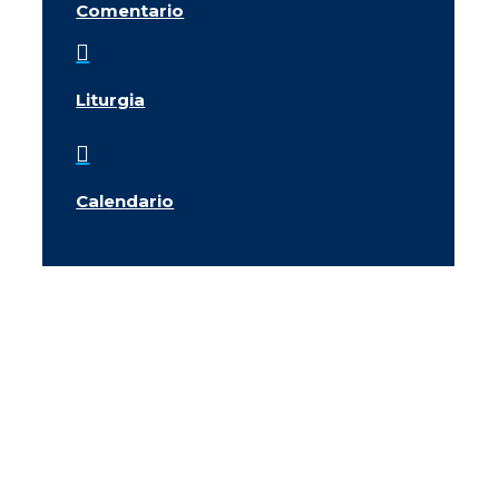
Comentario

Liturgia

Calendario