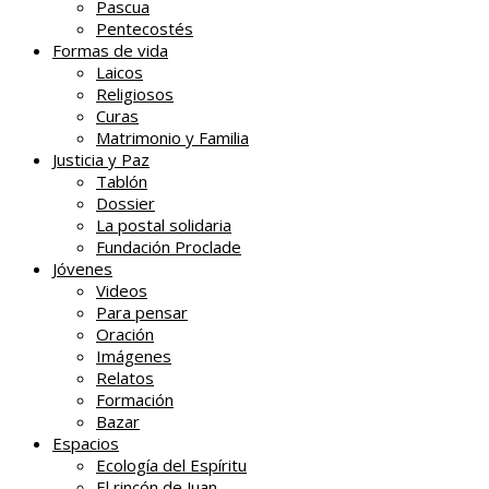
Pascua
Pentecostés
Formas de vida
Laicos
Religiosos
Curas
Matrimonio y Familia
Justicia y Paz
Tablón
Dossier
La postal solidaria
Fundación Proclade
Jóvenes
Videos
Para pensar
Oración
Imágenes
Relatos
Formación
Bazar
Espacios
Ecología del Espíritu
El rincón de Juan