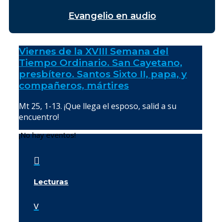
Evangelio en audio
Viernes de la XVIII Semana del
Tiempo Ordinario. San Cayetano,
presbítero. Santos Sixto II, papa, y
compañeros, mártires
Mt 25, 1-13. ¡Que llega el esposo, salid a su
encuentro!
¡No hay eventos!

Lecturas
v